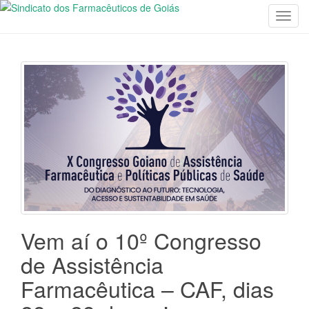
T
o
g
g
l
e
n
a
v
i
g
a
t
i
Vem aí o 10º Congresso
o
de Assistência
n
Farmacêutica – CAF, dias