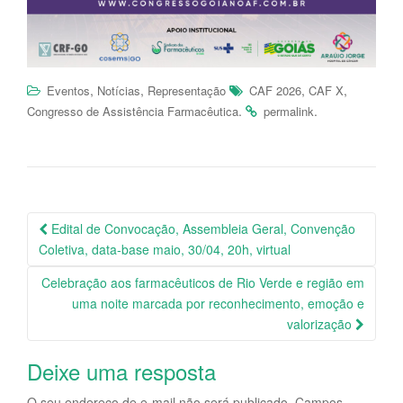
,
,
,
,
Eventos
Notícias
Representação
CAF 2026
CAF X
.
.
Congresso de Assistência Farmacêutica
permalink
Edital de Convocação, Assembleia Geral, Convenção
Navegação da Postagem
Coletiva, data-base maio, 30/04, 20h, virtual
Celebração aos farmacêuticos de Rio Verde e região em
uma noite marcada por reconhecimento, emoção e
valorização
Deixe uma resposta
O seu endereço de e-mail não será publicado.
Campos