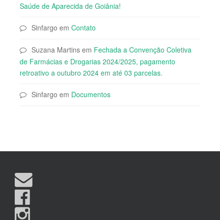
Saúde de Aparecida de Goiânia!
Sinfargo
em
Contato
Suzana Martins
em
Fechada a Convenção Coletiva
de Farmácias e Drogarias 2024/2025, pagamento
retroativo a outubro 2024 em até 03 parcelas.
Sinfargo
em
Documentos