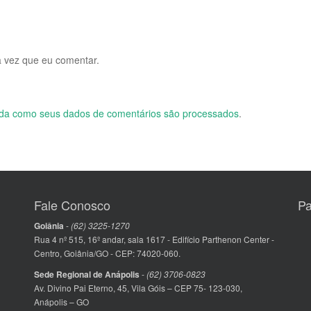
 vez que eu comentar.
da como seus dados de comentários são processados
.
Fale Conosco
Pa
Goiânia
-
(62) 3225-1270
Rua 4 nº 515, 16º andar, sala 1617 - Edifício Parthenon Center -
Centro, Goiânia/GO - CEP: 74020-060.
Sede Regional de Anápolis
-
(62) 3706-0823
Av. Divino Pai Eterno, 45, Vila Góis – CEP 75- 123-030,
Anápolis – GO