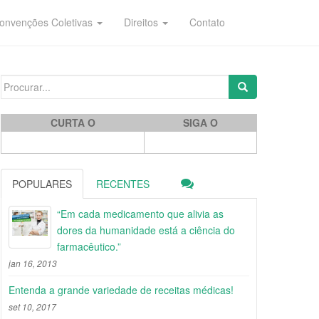
onvenções Coletivas
Direitos
Contato
Search for:
CURTA O
SIGA O
POPULARES
RECENTES
“Em cada medicamento que alivia as
dores da humanidade está a ciência do
farmacêutico.”
jan 16, 2013
Entenda a grande variedade de receitas médicas!
set 10, 2017