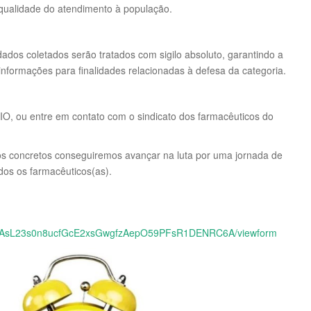
 qualidade do atendimento à população.
ados coletados serão tratados com sigilo absoluto, garantindo a
 informações para finalidades relacionadas à defesa da categoria.
BIO, ou entre em contato com o sindicato dos farmacêuticos do
s concretos conseguiremos avançar na luta por uma jornada de
dos os farmacêuticos(as).
rlAfaAsL23s0n8ucfGcE2xsGwgfzAepO59PFsR1DENRC6A/viewform