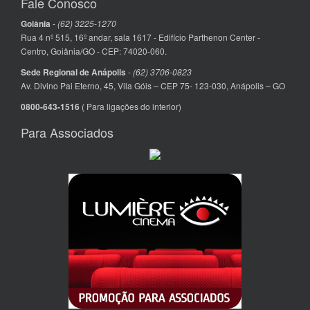
Fale Conosco
Goiânia
-
(62) 3225-1270
Rua 4 nº 515, 16º andar, sala 1617 - Edifício Parthenon Center -
Centro, Goiânia/GO - CEP: 74020-060.
Sede Regional de Anápolis
-
(62) 3706-0823
Av. Divino Pai Eterno, 45, Vila Góis – CEP 75- 123-030, Anápolis – GO
0800-643-1516
( Para ligações do interior)
Para Associados