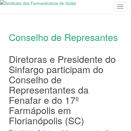
T
o
g
g
Conselho de Represantes
l
e
n
a
Diretoras e Presidente do
v
Sinfargo participam do
i
g
Conselho de
a
Representantes da
t
i
Fenafar e do 17º
o
Farmápolis em
n
Florianópolis (SC)