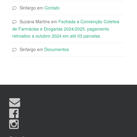
Sinfargo
em
Contato
Suzana Martins
em
Fechada a Convenção Coletiva
de Farmácias e Drogarias 2024/2025, pagamento
retroativo a outubro 2024 em até 03 parcelas.
Sinfargo
em
Documentos