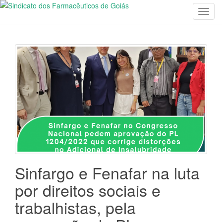
T
o
g
g
l
e
n
a
v
i
g
a
t
i
Sinfargo e Fenafar na luta
o
por direitos sociais e
n
trabalhistas, pela