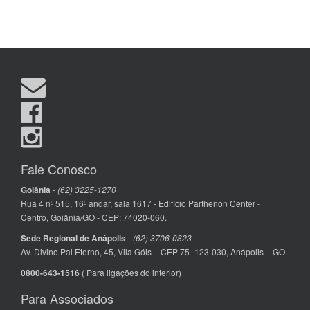
Fale Conosco
Goiânia
-
(62) 3225-1270
Rua 4 nº 515, 16º andar, sala 1617 - Edifício Parthenon Center -
Centro, Goiânia/GO - CEP: 74020-060.
Sede Regional de Anápolis
-
(62) 3706-0823
Av. Divino Pai Eterno, 45, Vila Góis – CEP 75- 123-030, Anápolis – GO
0800-643-1516
( Para ligações do interior)
Para Associados