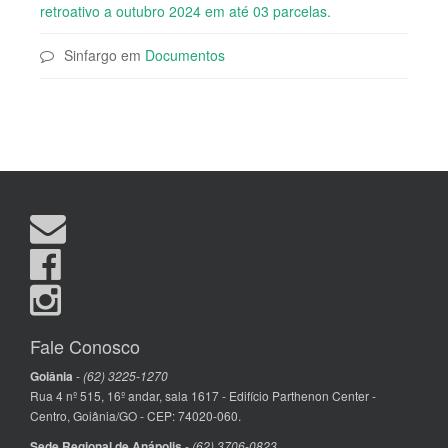
retroativo a outubro 2024 em até 03 parcelas.
Sinfargo
em
Documentos
Fale Conosco
Goiânia
-
(62) 3225-1270
Rua 4 nº 515, 16º andar, sala 1617 - Edifício Parthenon Center -
Centro, Goiânia/GO - CEP: 74020-060.
Sede Regional de Anápolis
-
(62) 3706-0823