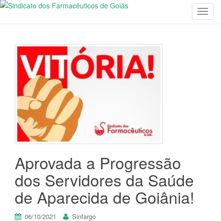
T
o
g
g
l
e
n
a
v
i
g
a
t
Aprovada a Progressão
i
o
dos Servidores da Saúde
n
de Aparecida de Goiânia!
06/10/2021
Sinfargo