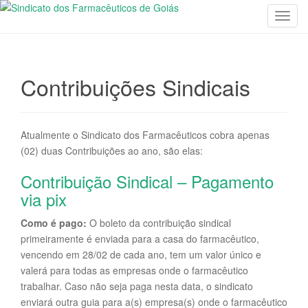
T
o
g
g
Contribuições Sindicais
l
e
n
a
Atualmente o Sindicato dos Farmacêuticos cobra apenas
v
(02) duas Contribuições ao ano, são elas:
i
Contribuição Sindical – Pagamento
g
a
via pix
t
Como é pago:
O boleto da contribuição sindical
i
primeiramente é enviada para a casa do farmacêutico,
o
vencendo em 28/02 de cada ano, tem um valor único e
n
valerá para todas as empresas onde o farmacêutico
trabalhar. Caso não seja paga nesta data, o sindicato
enviará outra guia para a(s) empresa(s) onde o farmacêutico