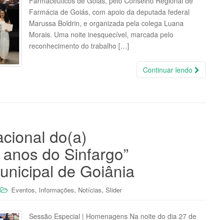
Farmacêuticos de Goiás, pelo Conselho Regional de
Farmácia de Goiás, com apoio da deputada federal
Marussa Boldrin, e organizada pela colega Luana
Morais. Uma noite inesquecível, marcada pelo
reconhecimento do trabalho […]
Continuar lendo
acional do(a)
 anos do Sinfargo”
nicipal de Goiânia
,
,
,
Eventos
Informações
Notícias
Slider
Sessão Especial | Homenagens Na noite do dia 27 de