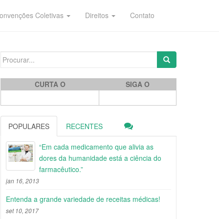
onvenções Coletivas
Direitos
Contato
Search for:
CURTA O
SIGA O
POPULARES
RECENTES
“Em cada medicamento que alivia as
dores da humanidade está a ciência do
farmacêutico.”
jan 16, 2013
Entenda a grande variedade de receitas médicas!
set 10, 2017