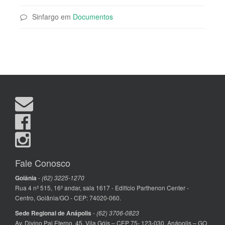
Sinfargo
em
Documentos
Fale Conosco
Goiânia
-
(62) 3225-1270
Rua 4 nº 515, 16º andar, sala 1617 - Edifício Parthenon Center -
Centro, Goiânia/GO - CEP: 74020-060.
Sede Regional de Anápolis
-
(62) 3706-0823
Av. Divino Pai Eterno, 45, Vila Góis – CEP 75- 123-030, Anápolis – GO