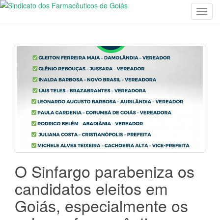
T
o
g
g
l
e
n
a
v
i
g
a
t
i
O Sinfargo parabeniza os
o
candidatos eleitos em
n
Goiás, especialmente os