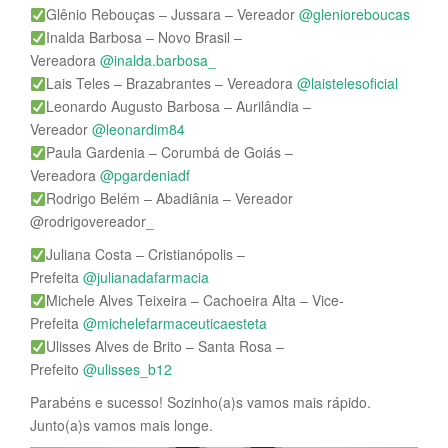
Glênio Rebouças – Jussara – Vereador
@glenioreboucas
Inalda Barbosa – Novo Brasil –
Vereadora
@inalda.barbosa_
Lais Teles – Brazabrantes – Vereadora
@laistelesoficial
Leonardo Augusto Barbosa – Aurilândia –
Vereador
@leonardim84
Paula Gardenia – Corumbá de Goiás –
Vereadora
@pgardeniadf
Rodrigo Belém – Abadiânia – Vereador
@rodrigovereador_
Juliana Costa – Cristianópolis –
Prefeita
@julianadafarmacia
Michele Alves Teixeira – Cachoeira Alta – Vice-
Prefeita
@michelefarmaceuticaesteta
Ulisses Alves de Brito – Santa Rosa –
Prefeito
@ulisses_b12
Parabéns e sucesso! Sozinho(a)s vamos mais rápido.
Junto(a)s vamos mais longe.