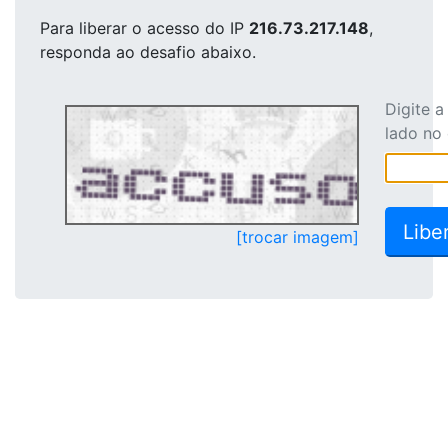
Para liberar o acesso
do IP
216.73.217.148
,
responda ao desafio abaixo.
Digite 
lado no
[trocar imagem]