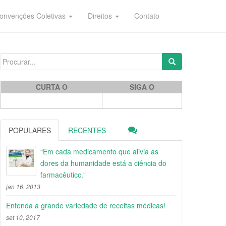
onvenções Coletivas
Direitos
Contato
Search for:
CURTA O
SIGA O
POPULARES
RECENTES
“Em cada medicamento que alivia as
dores da humanidade está a ciência do
farmacêutico.”
jan 16, 2013
Entenda a grande variedade de receitas médicas!
set 10, 2017